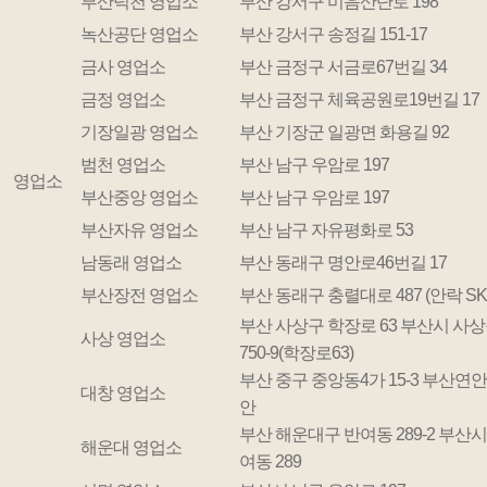
부산덕천 영업소
부산 강서구 미음산단로 198
녹산공단 영업소
부산 강서구 송정길 151-17
금사 영업소
부산 금정구 서금로67번길 34
금정 영업소
부산 금정구 체육공원로19번길 17
기장일광 영업소
부산 기장군 일광면 화용길 92
범천 영업소
부산 남구 우암로 197
영업소
부산중앙 영업소
부산 남구 우암로 197
부산자유 영업소
부산 남구 자유평화로 53
남동래 영업소
부산 동래구 명안로46번길 17
부산장전 영업소
부산 동래구 충렬대로 487 (안락 S
부산 사상구 학장로 63 부산시 사
사상 영업소
750-9(학장로63)
부산 중구 중앙동4가 15-3 부산
대창 영업소
안
부산 해운대구 반여동 289-2 부산
해운대 영업소
여동 289