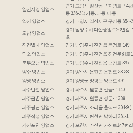
경기 고양시 일산동구 지영로194번길 
일산지영 영업소
동 336-31) 가동, 나동, 다동
일산 영업소
경기 고양시 일산서구 구산동 354-2
경기 남양주시 다산중앙로20번길 7 5
오남 영업소
호
진건별내 영업소
경기 남양주시 진건읍 독정로 149
덕소 영업소
경기 남양주시 진건읍 진건우회로12
북부오남 영업소
경기 남양주시 진접읍 금강로 897
양주 영업소
경기 양주시 은현면 은현로 23-28
양평 영업소
경기 양평군 양평읍 양근로 491
파주탄현 영업소
경기 파주시 월롱면 산들로 143
파주금촌 영업소
경기 파주시 월롱면 정문로 338
파주광탄 영업소
경기 파주시 조리읍 홀작로 234-9 
파주적성 영업소
경기 파주시 탄현면 낙하리 231-1
가산포천 영업소
경기 포천시 가산면 가산로147번길 6