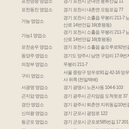
포천영중 영업소
경기 포천시 군내면 풍류산길 11
포천동진 영업소
경기 포천시 내촌면 오림포길 77
경기 포천시 소흘읍 무봉리 211-7
가능 영업소
산로 14번안길 16(호평동)
경기 포천시 소흘읍 무봉리 211-7
가능1 영업소
산로 14번안길 16(호평동)
포천송우 영업소
경기 포천시 소흘읍 솔모루로92번길
동양주 영업소
경기도 양주시 남면 구암리 17-9번
의정부 영업소
무봉리 211-7
서울 중랑구 망우로91길 42-16 망
구리 영업소
사 위쪽 (천일택배)
서광명 영업소
경기 광명시 노온사동 104-6 103
곤지암 영업소
경기 광주시 곤지암읍 도척윗로 37
경안 영업소
경기 광주시 퇴촌면 지위동길10번길
신의왕 영업소
경기 군포시 광정로 122
동군포 영업소
경기 군포시 군포로585번길 17 20