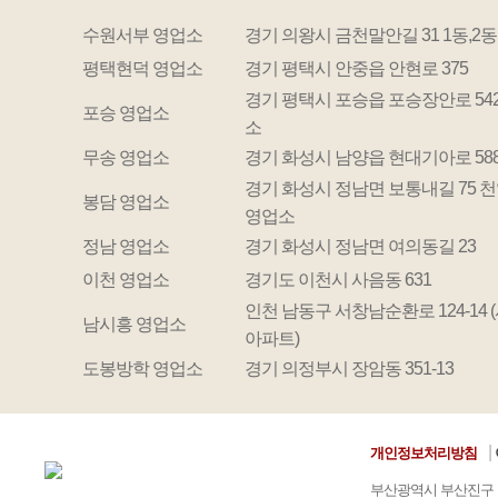
수원서부 영업소
경기 의왕시 금천말안길 31 1동,2동
평택현덕 영업소
경기 평택시 안중읍 안현로 375
경기 평택시 포승읍 포승장안로 542
포승 영업소
소
무송 영업소
경기 화성시 남양읍 현대기아로 588
경기 화성시 정남면 보통내길 75 
봉담 영업소
영업소
정남 영업소
경기 화성시 정남면 여의동길 23
이천 영업소
경기도 이천시 사음동 631
인천 남동구 서창남순환로 124-14 
남시흥 영업소
아파트)
도봉방학 영업소
경기 의정부시 장암동 351-13
|
개인정보처리방침
부산광역시 부산진구 