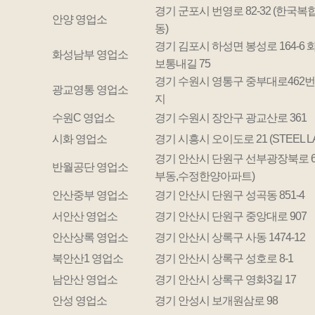
경기 군포시 번영로 82-32 (한국복
안양 영업소
동)
경기 김포시 하성면 봉성로 164-6
화성남부 영업소
보통내길 75
경기 수원시 영통구 중부대로462번길
광교영통 영업소
지
수원C 영업소
경기 수원시 장안구 광교산로 361
시화 영업소
경기 시흥시 오이도로 21 (STEEL L
경기 안산시 단원구 선부광장북로 67 2
반월공단 영업소
부동,수정한양아파트)
안산중부 영업소
경기 안산시 단원구 성곡동 851-4
서안산 영업소
경기 안산시 단원구 중앙대로 907
안산상록 영업소
경기 안산시 상록구 사동 1474-12
북안산1 영업소
경기 안산시 상록구 성호로 8-1
남안산 영업소
경기 안산시 상록구 영화3길 17
안성 영업소
경기 안성시 보개원삼로 98